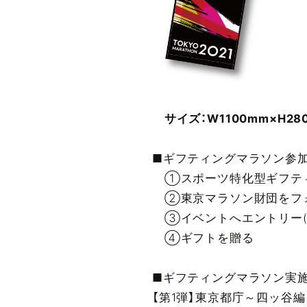
サイズ：W1100mm×H28
■ギフティングマラソン参
①スポーツ特化型ギフティ
②東京マラソン財団をフ
③イベントへエントリー
④ギフトを贈る
■ギフティングマラソン実施
【第1弾】東京都庁～四ッ谷編：20