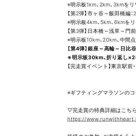
※明示板1km、2km、3km
【第2弾】市ヶ谷～飯田橋編：202
※明示板4km、5km、6km
【第3弾】日本橋～浅草～門前仲町
※明示板10km、20km、中
【第4弾】銀座～高輪～日比谷編：
※明示板30km、折り返し×
【完走賞イベント】東京駅前・行
（実施）2022年
※ギフティングマラソンのコ
▽完走賞の特典詳細はこち
https://www.runwithheart.