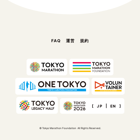
FAQ
運営
規約
[
|
]
JP
EN
© Tokyo Marathon Foundation All Rights Reserved.