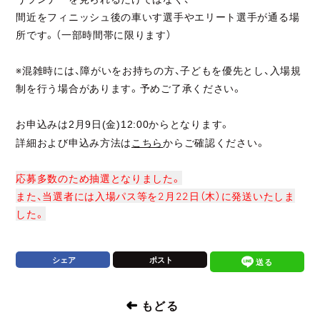
間近をフィニッシュ後の車いす選手やエリート選手が通る場
所です。（一部時間帯に限ります）
JP
EN
※混雑時には、障がいをお持ちの方、子どもを優先とし、入場規
制を行う場合があります。予めご了承ください。
JP
EN
お申込みは
月
日
からとなります。
2
9
(金
)12:00
詳細および申込み方法は
こちら
からご確認ください。
応募多数のため抽選となりました。
また、当選者には入場パス等を2月22日（木）に発送いたしま
した。
シェア
ポスト
送る
もどる