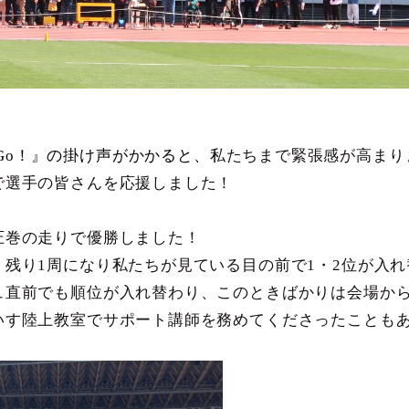
 set…Go！』の掛け声がかかると、
私たちまで緊張感が高まり
で選手の皆さんを応援しました！
圧巻の走りで優勝しました！
残り1周になり私たちが見ている目の前で1・2位が入
ュ直前でも順位が入れ替わり、このときばかりは会場か
いす陸上教室でサポート講師を務めてくださったことも