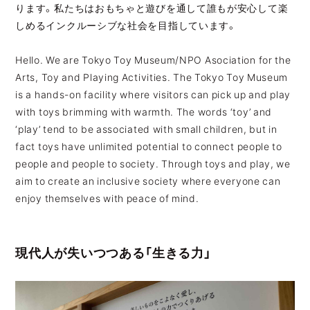
ります。私たちはおもちゃと遊びを通して誰もが安心して楽
しめるインクルーシブな社会を目指しています。
JP
EN
Hello. We are Tokyo Toy Museum/NPO Asociation for the
Arts, Toy and Playing Activities. The Tokyo Toy Museum
is a hands-on facility where visitors can pick up and play
JP
EN
with toys brimming with warmth. The words ‘toy’ and
‘play’ tend to be associated with small children, but in
fact toys have unlimited potential to connect people to
people and people to society. Through toys and play, we
aim to create an inclusive society where everyone can
enjoy themselves with peace of mind.
現代人が失いつつある「生きる力」