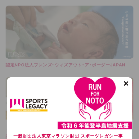
認定NPO法人フレンズ・ウィズアウト・ア・ボーダーJAPAN
C
l
o
s
e
一般財団法人東京マラソン財団 スポーツレガシー事
認定NPO法人難民支援協会